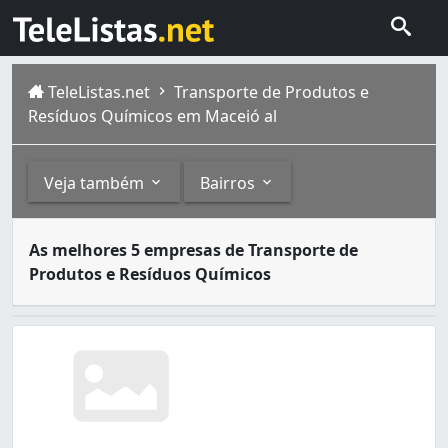
TeleListas.net
Transporte de Produtos e
Resíduos Químicos em Maceió al
Veja também
Bairros
Para evitar danos ao meio ambiente, como a poluição dos
Outros
Bairros
As melhores 5 empresas de Transporte de
Maceió está localizada em um ambiente litoral na Região 
Produtos e Resíduos Químicos
Transporte Especial (1)
Canaã (1)
Cidade Universitária (1)
Gruta de Lourdes (1)
Jaraguá (1)
Pajuçara (1)