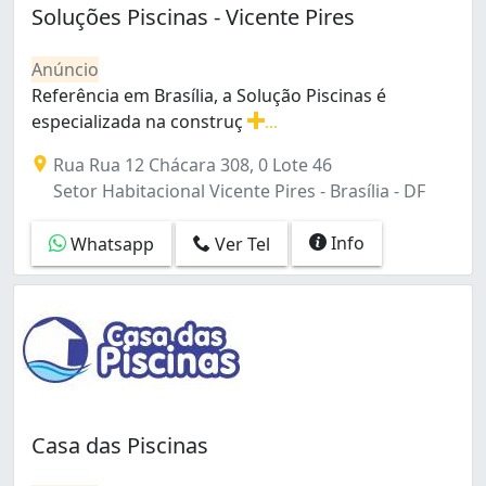
Núcleo Rural Lago Oeste (Sobradinho) (2)
Soluções Piscinas - Vicente Pires
Samambaia (1)
Samambaia Sul (Samambaia) (1)
Anúncio
Sao Sebastião (2)
Referência em Brasília, a Solução Piscinas é
Setor Habitacional Jardim Botânico (2)
especializada na construç
...
Setor Habitacional Vicente Pires (2)
Referência em Brasília, a Solução Piscinas é especiali
Rua Rua 12 Chácara 308, 0 Lote 46
Setor Placa da Mercedes (Núcleo Bandeirante) (1)
Setor Habitacional Vicente Pires - Brasília - DF
Setor de Habitações Individuais Norte (3)
Setor de Habitações Individuais Sul (7)
Info
Whatsapp
Ver Tel
Sobradinho (2)
São Sebastião (1)
Taguatinga (9)
Taguatinga Norte (Taguatinga) (2)
Zona Industrial (1)
Casa das Piscinas