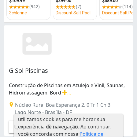
G Sol Piscinas
Construção de Piscinas em Azulejo e Vinil, Saunas,
Hidromassagem, Bord
...
Construção de Piscinas em Azulejo e Vinil, Saunas, Hi
Núcleo Rural Boa Esperança 2, 0 Tr 1 Ch 3
Lago Norte - Brasília - DF
utilizamos cookies para melhorar sua
experiência de navegação. Ao continuar,
Info
Ver Tel
Email
você concorda com nossa
Política de