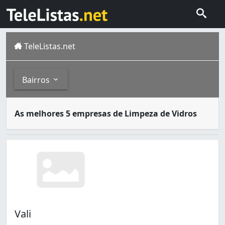
TeleListas.net
Bairros
A limpeza de vidros feita para uma casa pode ser realiza
Bairros
As melhores 5 empresas de Limpeza de Vidros
Goiânia é a capital de Goiás, com população estimada em 
Aeroviário (1)
Jardim Nova Esperança (1)
Residencial Buena Vista III (1)
Vila Alvorada (1)
Vali