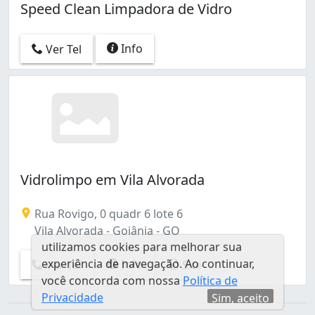
Speed Clean Limpadora de Vidro
Info
Ver Tel
Vidrolimpo em Vila Alvorada
Rua Rovigo, 0 quadr 6 lote 6
Vila Alvorada - Goiânia - GO
utilizamos cookies para melhorar sua
experiência de navegação. Ao continuar,
Info
Ver Tel
Site
você concorda com nossa
Política de
Privacidade
Sim, aceito