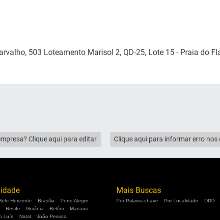
arvalho, 503 Loteamento Marisol 2, QD-25, Lote 15 - Praia do F
empresa? Clique aqui para editar
Clique aqui para informar erro no
lidade
Mais Buscas
Belo Horizonte
Brasília
Porto Alegre
Por Palavra-chave
Por Localidade
DDD
Recife
Goiânia
Belém
Manaus
o Luís
Natal
João Pessoa