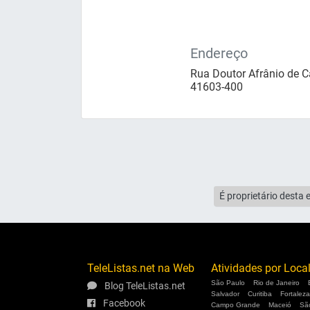
Endereço
Rua Doutor Afrânio de C
41603-400
É proprietário desta 
TeleListas.net na Web
Atividades por Loca
São Paulo
Rio de Janeiro
Blog TeleListas.net
Salvador
Curitiba
Fortaleza
Facebook
Campo Grande
Maceió
Sã