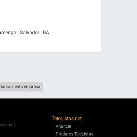
lamengo - Salvador - BA
s dados desta empresa
TeleListas.net
DDI
CEP
Anuncie
Produtos TeleListas