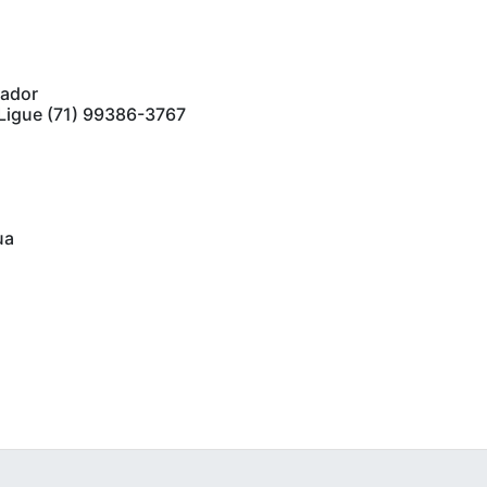
vador
 Ligue (71) 99386-3767
ua