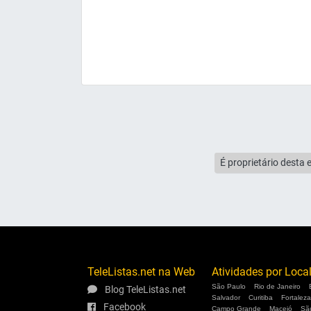
É proprietário desta 
TeleListas.net na Web
Atividades por Loca
São Paulo
Rio de Janeiro
Blog TeleListas.net
Salvador
Curitiba
Fortaleza
Facebook
Campo Grande
Maceió
Sã