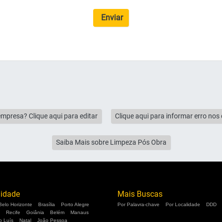
Enviar
empresa? Clique aqui para editar
Clique aqui para informar erro no
Saiba Mais sobre Limpeza Pós Obra
lidade
Mais Buscas
Belo Horizonte
Brasília
Porto Alegre
Por Palavra-chave
Por Localidade
DDD
Recife
Goiânia
Belém
Manaus
o Luís
Natal
João Pessoa