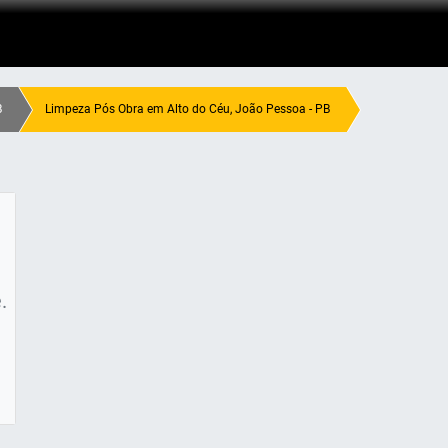
B
Limpeza Pós Obra em Alto do Céu, João Pessoa - PB
.