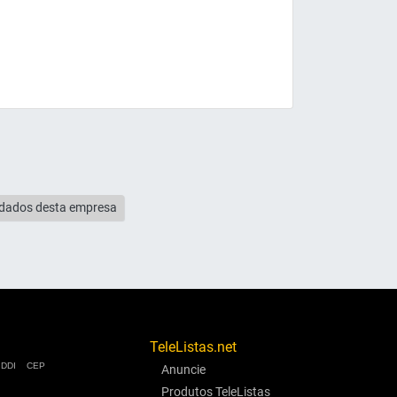
s dados desta empresa
TeleListas.net
DDI
CEP
Anuncie
Produtos TeleListas