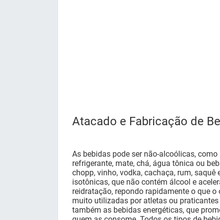
Atacado e Fabricação de B
As bebidas pode ser não-alcoólicas, como 
refrigerante, mate, chá, água tônica ou beb
chopp, vinho, vodka, cachaça, rum, saquê 
isotônicas, que não contém álcool e acele
reidratação, repondo rapidamente o que o
muito utilizadas por atletas ou praticantes
também as bebidas energéticas, que prome
quem as consome. Todos os tipos de bebi