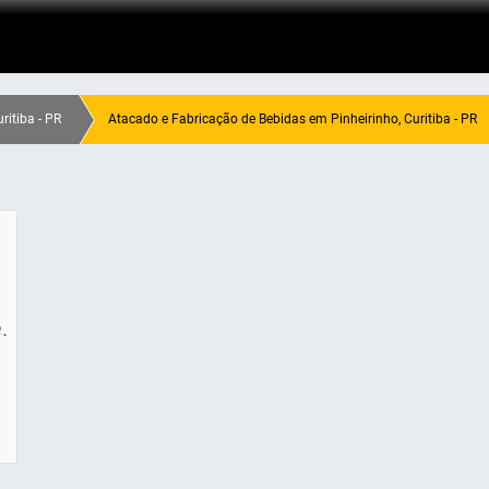
itiba - PR
Atacado e Fabricação de Bebidas em Pinheirinho, Curitiba - PR
.