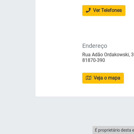
Ver Telefones
Endereço
Rua Adão Ordakowski, 381
81870-390
Veja o mapa
É proprietário desta 