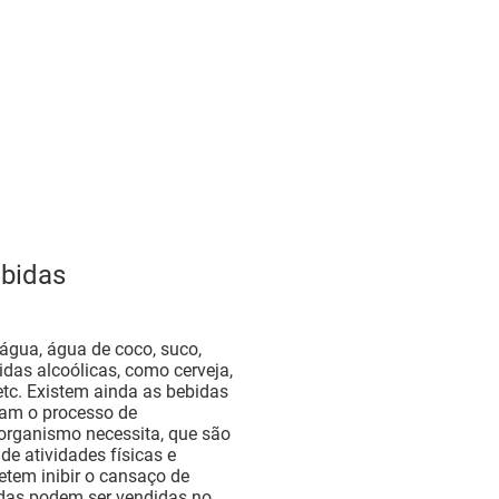
ebidas
água, água de coco, suco,
idas alcoólicas, como cerveja,
etc. Existem ainda as bebidas
ram o processo de
 organismo necessita, que são
 de atividades físicas e
tem inibir o cansaço de
das podem ser vendidas no