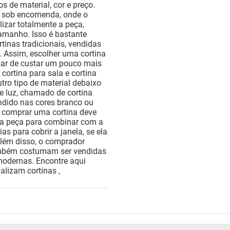
os de material, cor e preço.
as sob encomenda, onde o
izar totalmente a peça,
amanho. Isso é bastante
rtinas tradicionais, vendidas
. Assim, escolher uma cortina
sar de custar um pouco mais
cortina para sala e cortina
tro tipo de material debaixo
de luz, chamado de cortina
endido nas cores branco ou
ja comprar uma cortina deve
 da peça para combinar com a
s para cobrir a janela, se ela
Além disso, o comprador
ambém costumam ser vendidas
 modernas. Encontre aqui
alizam cortinas ,