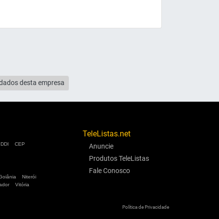
s dados desta empresa
TeleListas.net
DDI
CEP
Anuncie
Produtos TeleListas
Fale Conosco
Goiânia
Niterói
ador
Vitória
Política de Privacidade