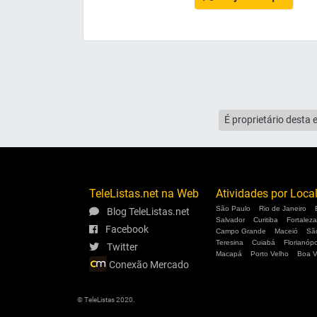
É proprietário desta 
TeleListas.net na Web
Atividades por Loca
São Paulo
Rio de Janeiro
Blog TeleListas.net
Salvador
Curitiba
Fortaleza
Facebook
Campo Grande
Maceió
Sã
Teresina
Cuiabá
Florianópo
Twitter
Macapá
Porto Velho
Boa V
Conexão Mercado
© TeleListas 2020.