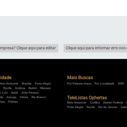
empresa? Clique aqui para editar
Clique aqui para informar erro no
lidade
Mais Buscas
Belo Horizonte
Brasília
Porto Alegre
Por Palavra-chave
Por Localidade
DDD
Recife
Goiânia
Belém
Manaus
o Luís
Natal
João Pessoa
TeleListas Ophertas
lis
Aracaju
Vitória
Rio Branco
ista
Palmas
Belo Horizonte
Curitiba
Distrito Federal
Porto Alegre
Recife
Rio de Janeiro
Salv