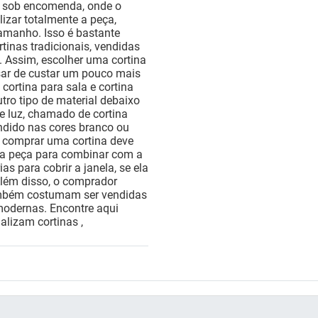
as sob encomenda, onde o
izar totalmente a peça,
amanho. Isso é bastante
rtinas tradicionais, vendidas
. Assim, escolher uma cortina
sar de custar um pouco mais
cortina para sala e cortina
tro tipo de material debaixo
de luz, chamado de cortina
endido nas cores branco ou
ja comprar uma cortina deve
 da peça para combinar com a
s para cobrir a janela, se ela
Além disso, o comprador
ambém costumam ser vendidas
 modernas. Encontre aqui
alizam cortinas ,