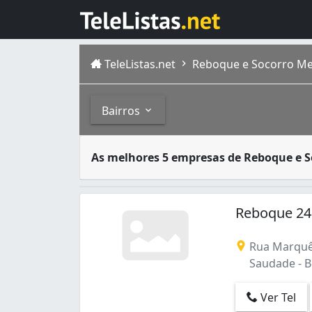
TeleListas.net
Reboque e Socorro Me
Bairros
Os reboques são serviços realizados por em
Bairros
As melhores 5 empresas de Reboque e S
Belo Horizonte é um município brasileiro, c
Aparecida (1)
Araguaia (1)
Reboque 24
Betânia (1)
Candelária (1)
Rua Marquê
Carlos Prates (1)
Saudade - B
Castelo (1)
Coqueiros (1)
Ver Tel
Floresta (1)