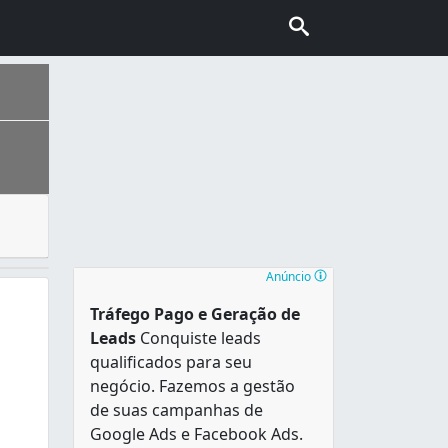
cinas mecânicas, para remover e transportar automóveis em 
urral , que lhe serve de moldura natural e referência hist
Anúncio
Tráfego Pago e Geração de
Leads
Conquiste leads
qualificados para seu
negócio. Fazemos a gestão
de suas campanhas de
Google Ads e Facebook Ads.