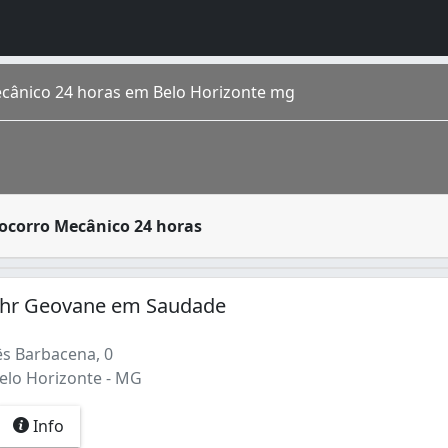
cânico 24 horas em Belo Horizonte mg
presas especializadas, como seguradoras de veículos e ofi
ocorro Mecânico 24 horas
apital do estado de Minas Gerais . Cercada pela Serra do C
hr Geovane em Saudade
s Barbacena, 0
elo Horizonte - MG
Info