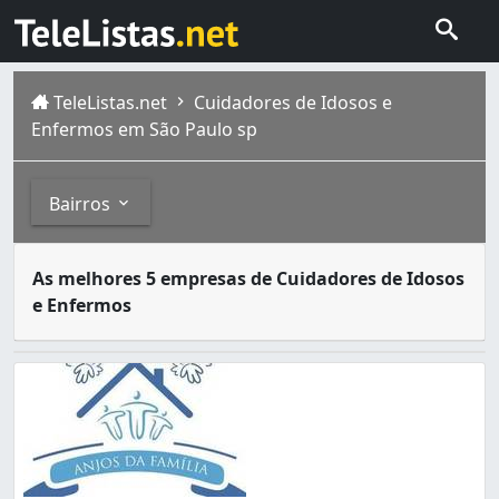
TeleListas.net
Cuidadores de Idosos e
Enfermos em São Paulo sp
Bairros
O cuidador de idosos e enfermos é o profissional respon
Bairros
As melhores 5 empresas de Cuidadores de Idosos
São Paulo é a capital do estado de São Paulo e principal
e Enfermos
Aclimação (1)
Bela Vista (4)
Bosque da Saúde (1)
Campo Belo (2)
Consolação (1)
Higienópolis (1)
Indianópolis (1)