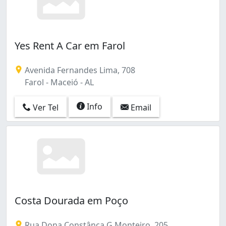
Yes Rent A Car em Farol
Avenida Fernandes Lima, 708
Farol - Maceió - AL
Info
Ver Tel
Email
Costa Dourada em Poço
Rua Dona Constânça G Monteiro, 205