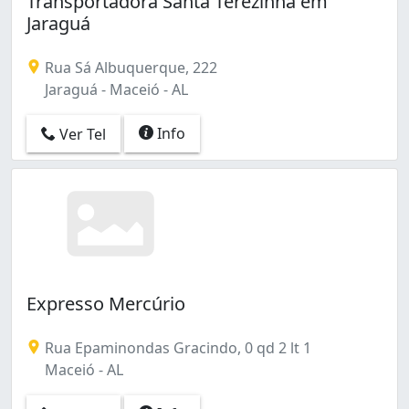
Transportadora Santa Terezinha em
Santa Amélia (1)
Jaraguá
Serraria (2)
Tabuleiro do Martins (2)
Rua Sá Albuquerque, 222
Tabuleiro dos Martins (1)
Jaraguá - Maceió - AL
Info
Ver Tel
Expresso Mercúrio
Rua Epaminondas Gracindo, 0 qd 2 lt 1
Maceió - AL