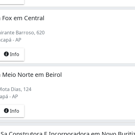
 Fox em Central
irante Barroso, 620
acapá - AP
Info
 Meio Norte em Beirol
Mota Dias, 124
apá - AP
Info
Sa Construtora E Incorporadora em Novo Buritiz