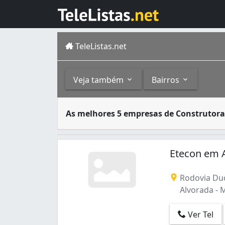
TeleListas.net
Veja também
Bairros
Uma construtora é um tipo de empresa que s
Outros
Bairros
As melhores 5 empresas de Construtora
Construção Civil (392)
Alvorada (1)
Beirol (1)
Etecon em 
Central (2)
Jardim Felicidade (1)
Rodovia Duq
Marabaixo (2)
Alvorada - 
Novo Buritizal (1)
Santa Rita (4)
Ver Tel
Trem (2)