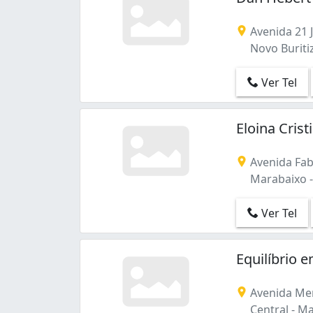
Avenida 21 J
Novo Buritiz
Ver Tel
Eloina Cris
Avenida Fab
Marabaixo -
Ver Tel
Equilíbrio 
Avenida Men
Central - M