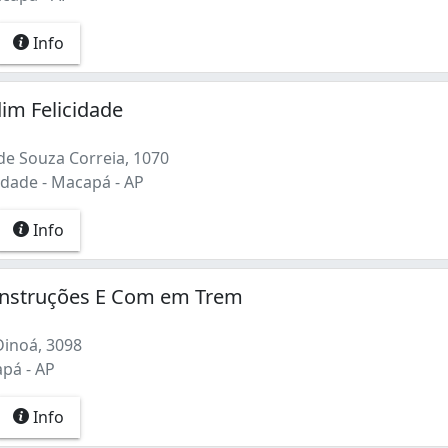
Info
dim Felicidade
de Souza Correia, 1070
idade - Macapá - AP
Info
nstruções E Com em Trem
Dinoá, 3098
pá - AP
Info