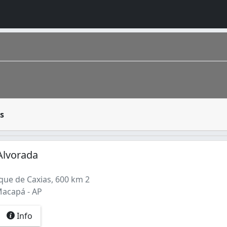
e dedica à construção civil, executando obras e edificaçõ
s
Alvorada
ue de Caxias, 600 km 2
Macapá - AP
Info