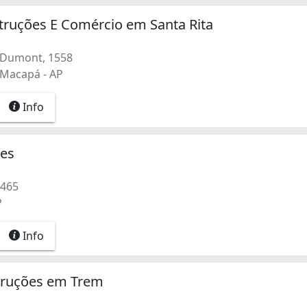
truções E Comércio em Santa Rita
 Dumont, 1558
 Macapá - AP
Info
ves
1465
P
Info
truções em Trem