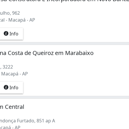
ulho, 962
al - Macapá - AP
Info
tina Costa de Queiroz em Marabaixo
, 3222
 Macapá - AP
Info
em Central
donça Furtado, 851 ap A
acapá - AP