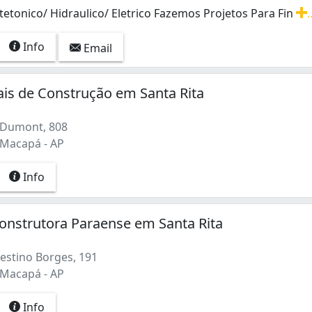
tetonico/ Hidraulico/ Eletrico Fazemos Projetos Para Fin
.
tetonico/ Hidraulico/ Eletrico Fazemos Projetos Para Finan
Info
Email
ais de Construção em Santa Rita
 Dumont, 808
 Macapá - AP
Info
onstrutora Paraense em Santa Rita
estino Borges, 191
 Macapá - AP
Info