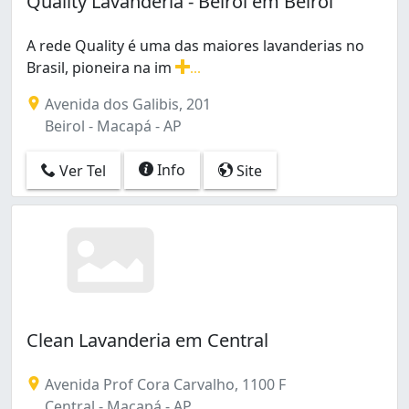
Quality Lavanderia - Beirol em Beirol
Santa Rita (2)
São Lázaro (1)
A rede Quality é uma das maiores lavanderias no
Trem (6)
Brasil, pioneira na im
...
A rede Quality é uma das maiores lavanderias no Brasil, 
Avenida dos Galibis, 201
Beirol - Macapá - AP
Info
Ver Tel
Site
Clean Lavanderia em Central
Avenida Prof Cora Carvalho, 1100 F
Central - Macapá - AP