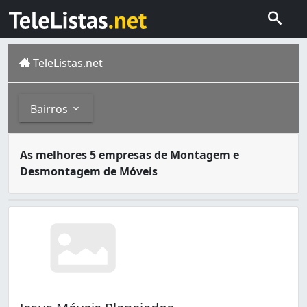
TeleListas.net
Bairros
Móveis são utensílios utilizados para a decoração de am
Bairros
As melhores 5 empresas de Montagem e
Desmontagem de Móveis
Centro (1)
Congós (1)
Infraero (1)
Jardim Felicidade (1)
Jardim Marco Zero (1)