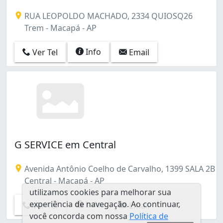
RUA LEOPOLDO MACHADO, 2334 QUIOSQ26
Trem - Macapá - AP
Info
Ver Tel
Email
G SERVICE em Central
Avenida Antônio Coelho de Carvalho, 1399 SALA 2B
Central - Macapá - AP
utilizamos cookies para melhorar sua
experiência de navegação. Ao continuar,
Info
Ver Tel
Email
você concorda com nossa
Política de