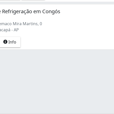
e Refrigeração em Congós
emaco Mira Martins, 0
capá - AP
Info