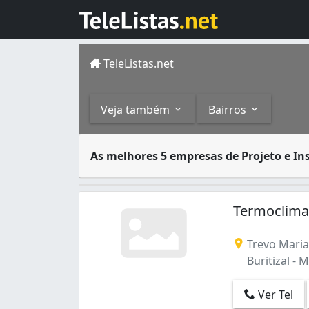
TeleListas.net
Veja também
Bairros
Muito utilizados no Brasil, principalmente 
Outros
Bairros
As melhores 5 empresas de Projeto e In
Conserto, Limpeza e Manutenção de Ar-
Buritizal (1)
Ar-Condicionado (44)
Congós (1)
Termoclima 
Equipamentos para Ar-Condicionado (1)
Trevo Maria 
Buritizal - 
Ver Tel