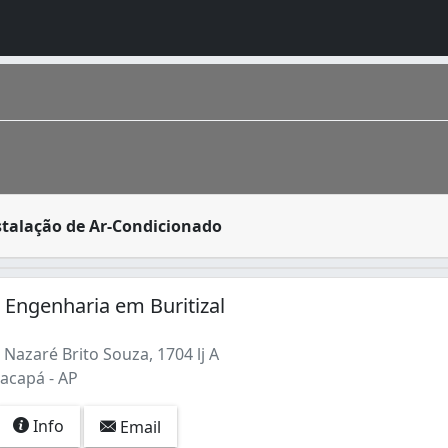
no verão, os ares-condicionados são aparelhos que geram mu
stalação de Ar-Condicionado
Condicionado (74)
Engenharia em Buritizal
Nazaré Brito Souza, 1704 lj A
Macapá - AP
Info
Email