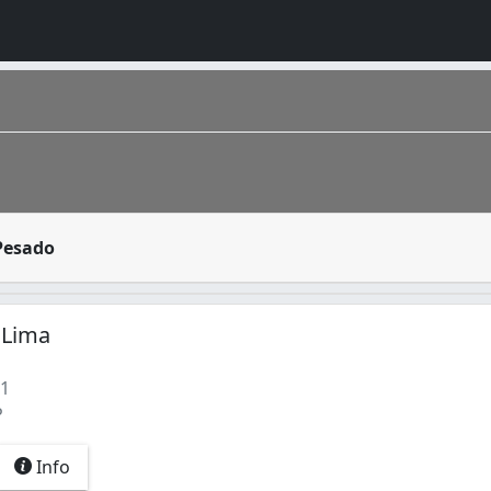
um papel muito importante na sociedade. Ele tem como fun
Pesado
 Lima
(1)
41
P
Info