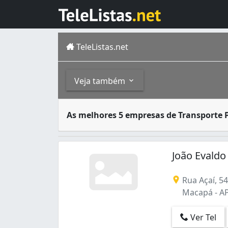
TeleListas.net
Veja também
O setor de transportes pesados desempenha 
Outros
As melhores 5 empresas de Transporte 
Transporte Especial (4)
Içamentos (1)
João Evaldo
Transporte Interurbano e Interestadual 
Rua Açaí, 5
Macapá - A
Ver Tel