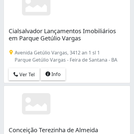
Parque Ipê (10)
Pedra do Descanso (3)
Ponto Central (45)
Queimadinha (22)
Cialsalvador Lançamentos Imobiliários
Registro (1)
em Parque Getúlio Vargas
SIM (8)
Santa Mônica (55)
Avenida Getúlio Vargas, 3412 an 1 sl 1
Santo Antônio dos Prazeres (5)
Parque Getúlio Vargas - Feira de Santana - BA
Serraria Brasil (6)
Sobradinho (2)
Info
Ver Tel
Subaé (2)
São João (21)
Tomba (11)
Conceição Terezinha de Almeida