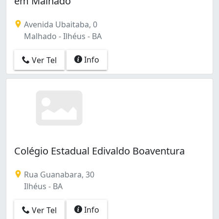
em Malhado
São Francisco (2)
Teresópolis (1)
Avenida Ubaitaba, 0
Malhado - Ilhéus - BA
Info
Ver Tel
Colégio Estadual Edivaldo Boaventura
Rua Guanabara, 30
Ilhéus - BA
Info
Ver Tel