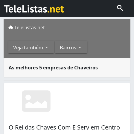
TeleListas.net
Veja também
Bairros
A função mais conhecida do chaveiro é a de modelar chav
Outros
Bairros
As melhores 5 empresas de Chaveiros
Itabuna é um município do sul da Bahia. Seu nome te orig
Chaveiros 24h (1)
Centro (5)
Góes Calmon (1)
Jardim Vitória (1)
Sarinha Alcântara (1)
O Rei das Chaves Com E Serv em Centro