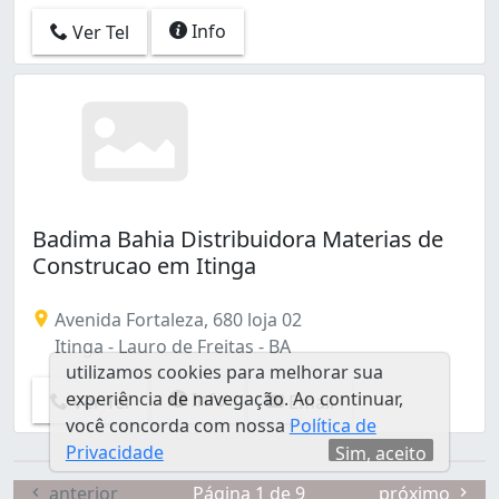
Info
Ver Tel
Badima Bahia Distribuidora Materias de
Construcao em Itinga
Avenida Fortaleza, 680 loja 02
Itinga - Lauro de Freitas - BA
utilizamos cookies para melhorar sua
experiência de navegação. Ao continuar,
Info
Ver Tel
Email
você concorda com nossa
Política de
Privacidade
Sim, aceito
anterior
Página 1 de 9
próximo