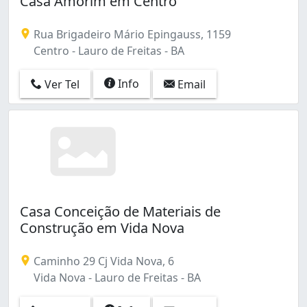
Casa Amorim em Centro
Areia, Terra e Pedregulho (1)
Jambeiro (2)
Caixas d'Água (1)
Lauro de Freitas (3)
Rua Brigadeiro Mário Epingauss, 1159
Cal (1)
Pitangueiras (14)
Centro - Lauro de Freitas - BA
Impermeabilizante (1)
Portão (19)
Praia de Ipitanga (1)
Info
Ver Tel
Email
Recreio Ipitanga (27)
Vida Nova (4)
Vila Praiana (1)
Vilas do Atlântico (4)
Casa Conceição de Materiais de
Construção em Vida Nova
Caminho 29 Cj Vida Nova, 6
Vida Nova - Lauro de Freitas - BA