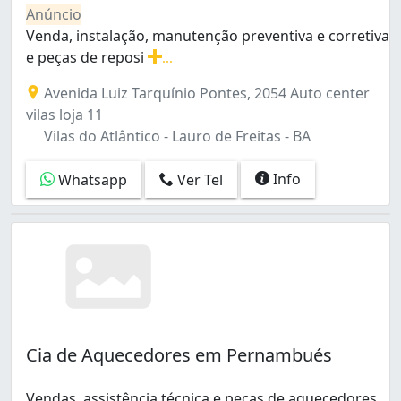
Pernambués (1)
Anúncio
Pituba (3)
Venda, instalação, manutenção preventiva e corretiva
Stella Maris (1)
e peças de reposi
...
Stiep (1)
Venda, instalação, manutenção preventiva e corretiva e 
Avenida Luiz Tarquínio Pontes, 2054 Auto center
vilas loja 11
Vilas do Atlântico - Lauro de Freitas - BA
Info
Whatsapp
Ver Tel
Cia de Aquecedores em Pernambués
Vendas, assistência técnica e peças de aquecedores.