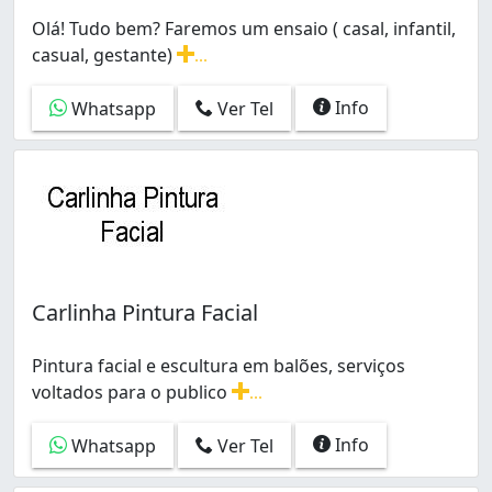
Nazaré (2)
Olá! Tudo bem? Faremos um ensaio ( casal, infantil,
Pernambués (1)
casual, gestante)
...
Piatã (1)
Olá! Tudo bem? Faremos um ensaio ( casal, infantil, casu
Resgate (1)
Info
Whatsapp
Ver Tel
Saboeiro (1)
Stiep (1)
Vila Canária (1)
Vila Ruy Barbosa (1)
Carlinha Pintura Facial
Pintura facial e escultura em balões, serviços
voltados para o publico
...
Pintura facial e escultura em balões, serviços voltados 
Info
Whatsapp
Ver Tel