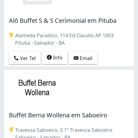
Itaigara (4)
Itapuã (7)
Jaguaribe (1)
Alô Buffet S & S Cerimonial em Pituba
Jardim Apipema (3)
Jardim Placaford (1)
Alameda Paradiso, 114 Ed Claudio AP 1003
Jardim das Margaridas (1)
Pituba - Salvador - BA
Liberdade (2)
Luiz Anselmo (2)
Info
Ver Tel
Email
Marechal Rondon (1)
Mares (1)
Massaranduba (1)
Mata Escura (2)
Matatu (7)
Mussurunga I (3)
Mussurunga II (1)
Narandiba (1)
Buffet Berna Wollena em Saboeiro
Nazaré (7)
Nordeste (1)
Travessa Saboeiro, 5 1º Travessa Saboeiro
Nova Brasília (1)
Saboeiro - Salvador - BA