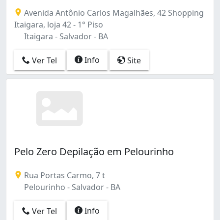
Canela (1)
Avenida Antônio Carlos Magalhães, 42 Shopping
Dois de Julho (3)
Itaigara, loja 42 - 1° Piso
Federação (1)
Itaigara - Salvador - BA
Imbuí (1)
Itaigara (5)
Info
Ver Tel
Site
Itapuã (3)
Liberdade (1)
Nova Brasília (1)
Ondina (5)
Pelourinho (1)
Pituba (12)
Saboeiro (1)
Stella Maris (1)
Pelo Zero Depilação em Pelourinho
São Marcos (4)
Tancredo Neves (2)
Rua Portas Carmo, 7 t
Trobogy (1)
Pelourinho - Salvador - BA
Vitória (2)
Info
Ver Tel