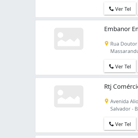
São Cristóvão (18)
São Marcos (1)
Ver Tel
Uruguai (2)
Valéria (3)
Embanor E
Água de Meninos (7)
Rua Doutor 
Massarandub
Ver Tel
Rtj Comérc
Avenida Ali
Salvador - 
Ver Tel