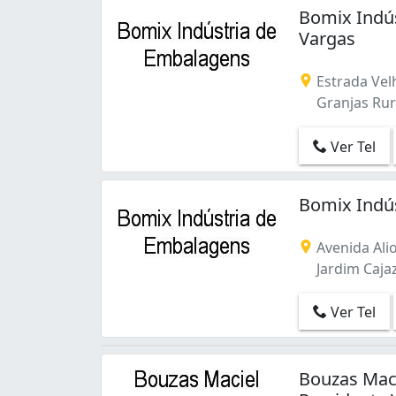
Bomix Indús
Vargas
Estrada Velh
Granjas Rura
Ver Tel
Bomix Indús
Avenida Ali
Jardim Cajaz
Ver Tel
Bouzas Maci