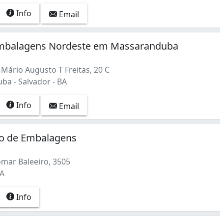
Info
Email
mbalagens Nordeste em Massaranduba
Mário Augusto T Freitas, 20 C
a - Salvador - BA
Info
Email
io de Embalagens
omar Baleeiro, 3505
BA
Info