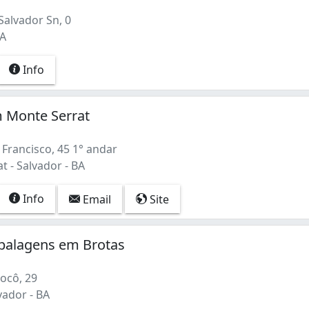
Salvador Sn, 0
BA
Info
m Monte Serrat
Francisco, 45 1° andar
 - Salvador - BA
Info
Email
Site
alagens em Brotas
ocô, 29
vador - BA