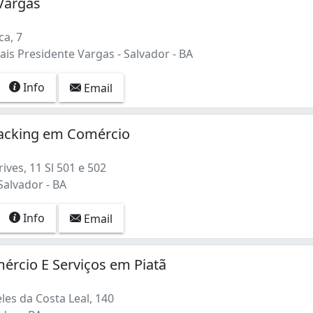
Vargas
a, 7
is Presidente Vargas - Salvador - BA
Info
Email
acking em Comércio
ves, 11 Sl 501 e 502
Salvador - BA
Info
Email
rcio E Serviços em Piatã
les da Costa Leal, 140