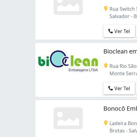
Monte Serrat (1)
Rua Switch 
Nazaré (4)
Salvador - 
Palestina (1)
Patamares (1)
Ver Tel
Pau da Lima (3)
Periperi (4)
Pernambués (3)
Bioclean e
Piatã (2)
Pirajá (4)
Rua Rio São 
Pituaçu (3)
Monte Serrat
Pituba (3)
Plataforma (1)
Ver Tel
Porto Seco Pirajá (1)
Rio Vermelho (7)
Bonocô Emb
Santa Cruz (2)
Santo Antônio (1)
Stella Maris (1)
Ladeira Bon
Stiep (2)
Brotas - Sal