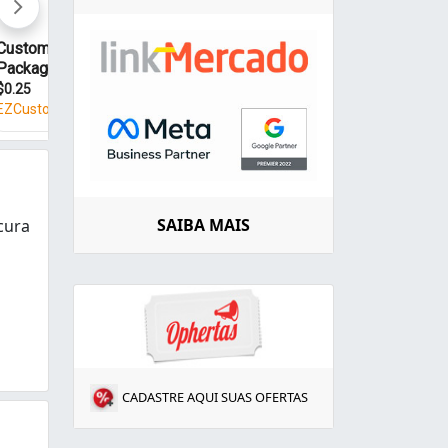
SAIBA MAIS
cura
a caixas de papelão para e commerce, sedex, correios, c
CADASTRE AQUI SUAS OFERTAS