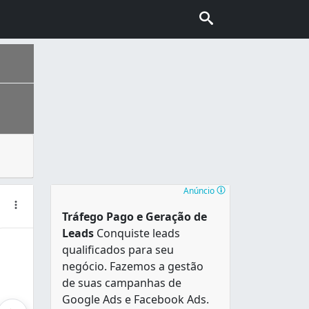
em a função de proteger o produto. é nela que contém as i
a fundação é a Fortaleza de Santo Antônio . Chamado de São 
Anúncio
Tráfego Pago e Geração de
Leads
Conquiste leads
qualificados para seu
negócio. Fazemos a gestão
de suas campanhas de
Google Ads e Facebook Ads.