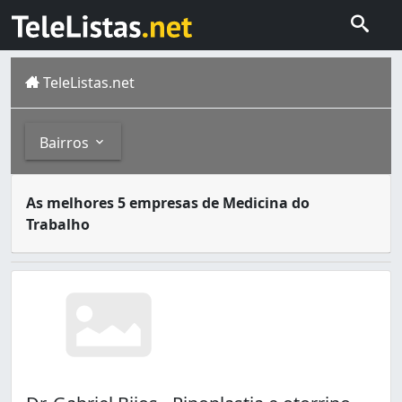
TeleListas.net
Bairros
Medicina do trabalho ou saude ocupacional visa a proteç
Bairros
As melhores 5 empresas de Medicina do
Salvador , capital do estado da Bahia , foi também a pri
Trabalho
Barris (1)
Barroquinha (1)
Boca do Rio (1)
Bonfim (1)
Brotas (5)
Caminho das Árvores (4)
Castelo Branco (1)
Dois de Julho (1)