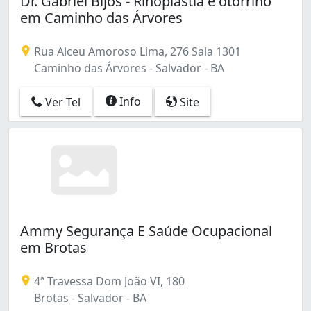
Dr. Gabriel Bijos - Rinoplastia e otorrino
Engenho Velho de Brotas (1)
em Caminho das Árvores
Imbuí (1)
Itaigara (1)
Rua Alceu Amoroso Lima, 276 Sala 1301
Itapuã (1)
Caminho das Árvores - Salvador - BA
Jardim das Margaridas (1)
Liberdade (1)
Info
Ver Tel
Site
Matatu (2)
Narandiba (1)
Nazaré (1)
Ondina (1)
Parque Bela Vista (2)
Pernambués (1)
Pituba (5)
Rio Vermelho (1)
Ammy Segurança E Saúde Ocupacional
São Cristóvão (1)
em Brotas
4ª Travessa Dom João VI, 180
Brotas - Salvador - BA