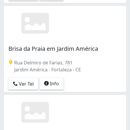
Paupina (2)
Praia de Iracema (46)
Praia do Futuro I (21)
Praia do Futuro Ii (6)
Presidente Kennedy (1)
Rodolfo Teófilo (1)
Sabiaguaba (1)
Brisa da Praia em Jardim América
Serrinha (2)
Vicente Pinzon (14)
Rua Delmiro de Farias, 781
Jardim América - Fortaleza - CE
Info
Ver Tel