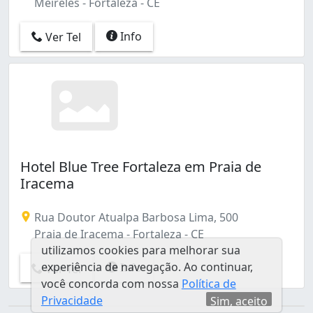
Meireles - Fortaleza - CE
Info
Ver Tel
Hotel Blue Tree Fortaleza em Praia de
Iracema
Rua Doutor Atualpa Barbosa Lima, 500
Praia de Iracema - Fortaleza - CE
utilizamos cookies para melhorar sua
experiência de navegação. Ao continuar,
Info
Ver Tel
você concorda com nossa
Política de
Privacidade
Sim, aceito