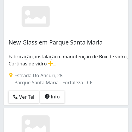
Jardim América (3)
Jardim Iracema (1)
Jardim das Oliveiras (1)
Joaquim Távora (2)
José Bonifácio (1)
João XXIII (1)
New Glass em Parque Santa Maria
Jóquei Clube (1)
Manoel Sátiro (9)
Fabricação, instalação e manutenção de Box de vidro,
Manuel Sátiro (1)
Cortinas de vidro
...
Meireles (3)
Fabricação, instalação e manutenção de Box de vidro, Co
Estrada Do Ancuri, 28
Messejana (7)
Parque Santa Maria - Fortaleza - CE
Mondubim (2)
Monte Castelo (1)
Info
Ver Tel
Montese (13)
Mucuripe (1)
Novo Mondubim (2)
Papicu (4)
Parangaba (2)