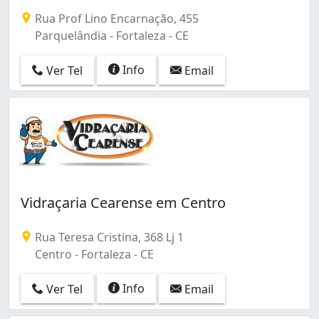
Bonsucesso (2)
Rua Prof Lino Encarnação, 455
Cambeba (2)
Parquelândia - Fortaleza - CE
Canindezinho (1)
Centro (17)
Info
Ver Tel
Email
Cidade dos Funcionários (7)
Cocó (1)
Colonia (1)
Demócrito Rocha (1)
Dionisio Torres (4)
Dom Lustosa (1)
Edson Queiroz (7)
Engenheiro Luciano Cavalcante (2)
Vidraçaria Cearense em Centro
Fátima (2)
Genibaú (1)
Rua Teresa Cristina, 368 Lj 1
Henrique Jorge (1)
Centro - Fortaleza - CE
Itaoca (1)
Itaperi (2)
Info
Ver Tel
Email
Jacarecanga (1)
Jangurussu (2)