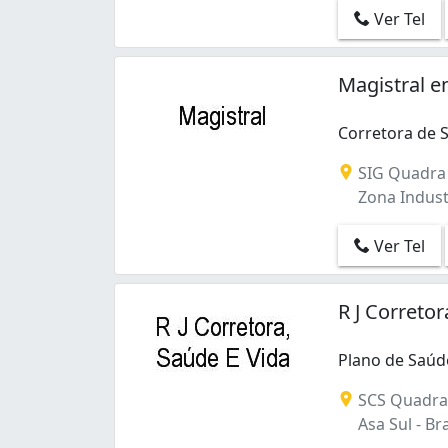
Gama (2)
Ver Tel
Guará (3)
Guará I (1)
Magistral e
Guará II (1)
Núcleo Bandeirante (1)
Park Way (1)
Corretora de 
Recanto das Emas (3)
Corretora de 
SIG Quadra 2
Samambaia (1)
Zona Industri
Samambaia Norte (Samambaia) (1)
Santa Maria (1)
Ver Tel
Setor Central (Gama) (1)
Setor Industrial (Gama) (1)
Setor Tradicional (Planaltina) (1)
R J Correto
Setor de Habitações Individuais Sul (4)
Sobradinho (1)
Plano de Saúd
Sul (Águas Claras) (1)
Plano de Saúde
Taguatinga (6)
SCS Quadra 
Taguatinga Centro (1)
Asa Sul - Bra
Taguatinga Centro (Taguatinga) (3)