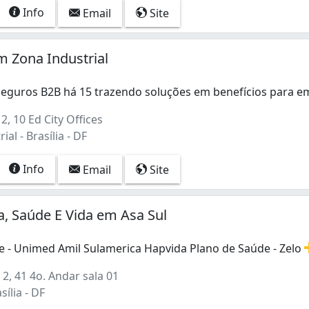
Info
Email
Site
m Zona Industrial
Seguros B2B há 15 trazendo soluções em benefícios para 
Seguros B2B há 15 trazendo soluções em benefícios para e
, 10 Ed City Offices
al - Brasília - DF
Info
Email
Site
ra, Saúde E Vida em Asa Sul
e - Unimed Amil Sulamerica Hapvida Plano de Saúde - Zelo
 - Unimed Amil Sulamerica Hapvida Plano de Saúde - Zelo P
2, 41 4o. Andar sala 01
sília - DF