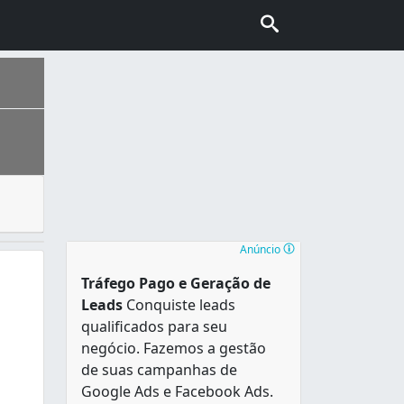
edes públicas de sua cidade. Entretanto, se você deseja se
 de sotaques do Nordeste, Sudeste, Norte e Sul do país e a
Anúncio
Tráfego Pago e Geração de
Leads
Conquiste leads
qualificados para seu
negócio. Fazemos a gestão
de suas campanhas de
Google Ads e Facebook Ads.