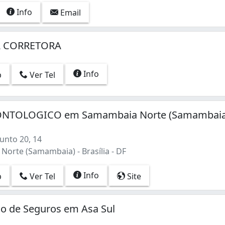
Info
Email
A CORRETORA
Info
p
Ver Tel
NTOLOGICO em Samambaia Norte (Samambaia
unto 20, 14
orte (Samambaia) - Brasília - DF
Info
p
Ver Tel
Site
o de Seguros em Asa Sul