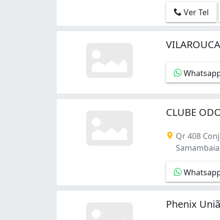
Taguatinga Norte (Taguatinga) (1)
Ver Tel
Taguatinga Sul (1)
Taguatinga Sul (Taguatinga) (1)
VILAROUC
Zona Industrial (1)
Zona Industrial (Guará) (1)
Whatsap
CLUBE ODO
Qr 408 Conj
Samambaia N
Whatsap
Phenix Uniã