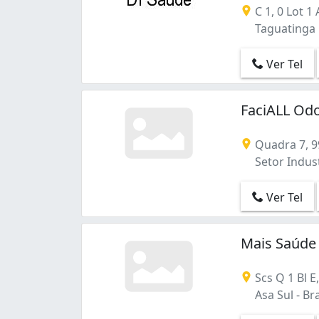
C 1, 0 Lot 1 
Taguatinga C
Ver Tel
FaciALL Odo
Quadra 7, 9
Setor Indust
Ver Tel
Mais Saúde
Scs Q 1 Bl E
Asa Sul - Bra