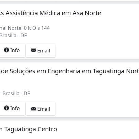
ss Assistência Médica em Asa Norte
al Norte, 0 lt O s 144
rasília - DF
Info
Email
o de Soluções em Engenharia em Taguatinga Nor
 Brasília - DF
Info
Email
m Taguatinga Centro