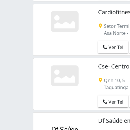
Cardiofitne
Setor Termin
Asa Norte - B
Ver Tel
Cse- Centr
Qnh 10, 5
Taguatinga -
Ver Tel
Df Saúde e