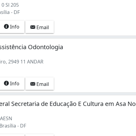
 0 Sl 205
sília - DF
Info
Email
ssistência Odontologia
ro, 2949 11 ANDAR
Info
Email
deral Secretaria de Educação E Cultura em Asa No
 AESN
rasília - DF