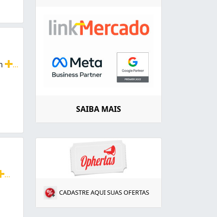
em
...
mpresas focada no crescimento
SAIBA MAIS
...
ela Vida S.
CADASTRE AQUI SUAS OFERTAS