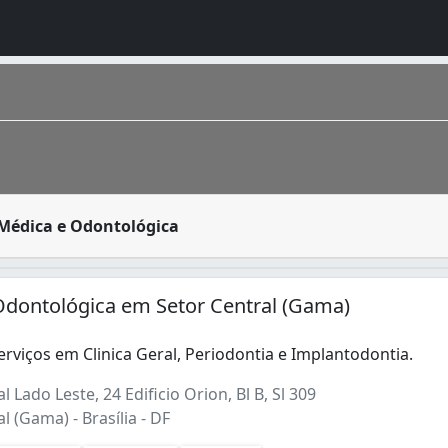
ireito do cidadão, que pode procurar esses serviços nas r
 Médica e Odontológica
gares, todas as idades e de muitas gerações. É uma mistura
 Odontológica em Setor Central (Gama)
)
viços em Clinica Geral, Periodontia e Implantodontia.
 Lado Leste, 24 Edificio Orion, Bl B, Sl 309
l (Gama) - Brasília - DF