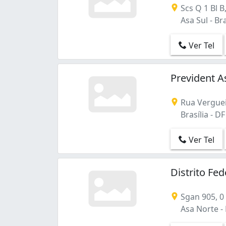
Scs Q 1 Bl B,
Asa Sul - Bra
Ver Tel
Prevident A
Rua Verguei
Brasília - DF
Ver Tel
Distrito Fe
Sgan 905, 0
Asa Norte - B