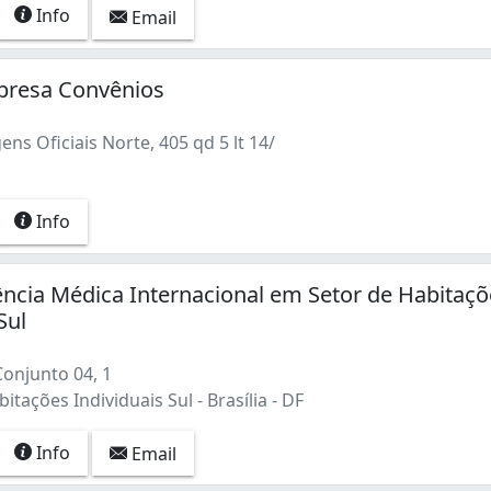
Info
Email
resa Convênios
ns Oficiais Norte, 405 qd 5 lt 14/
Info
ência Médica Internacional em Setor de Habitaç
Sul
Conjunto 04, 1
itações Individuais Sul - Brasília - DF
Info
Email