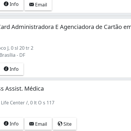
Info
Email
Card Administradora E Agenciadora de Cartão e
 J, 0 sl 20 tr 2
rasília - DF
Info
ss Assist. Médica
Life Center /, 0 lt O s 117
Info
Email
Site