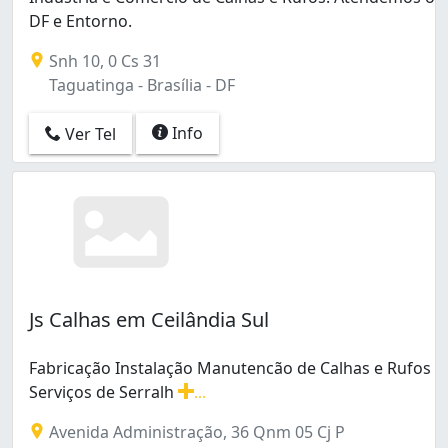
Taguatinga (9)
DF e Entorno.
Taguatinga Norte (Taguatinga) (2)
Snh 10, 0 Cs 31
Área de Desenvolvimento Econômico (Ceilândia) (1)
Taguatinga - Brasília - DF
Info
Ver Tel
Js Calhas em Ceilândia Sul
Fabricação Instalação Manutencão de Calhas e Rufos
Serviços de Serralh
...
Fabricação Instalação Manutencão de Calhas e Rufos Se
Avenida Administração, 36 Qnm 05 Cj P