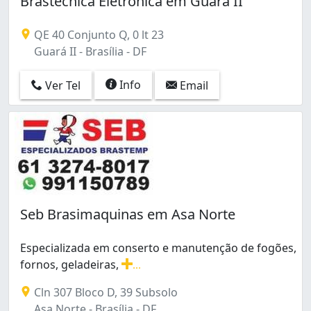
Brastécnica Eletrônica em Guará II
Guará II (1)
Lago Norte (1)
QE 40 Conjunto Q, 0 lt 23
Núcleo Bandeirante (1)
Guará II - Brasília - DF
Paranoá (1)
Planaltina (1)
Info
Ver Tel
Email
Recanto das Emas (1)
Riacho Fundo (3)
Santa Maria (2)
Sao Sebastião (1)
Setor Sudoeste (1)
Sobradinho (5)
Sul (Águas Claras) (1)
Taguatinga (16)
Seb Brasimaquinas em Asa Norte
Taguatinga Norte (Taguatinga) (4)
Taguatinga Sul (Taguatinga) (3)
Especializada em conserto e manutenção de fogões,
Zona Industrial (1)
fornos, geladeiras,
...
Área Octogonal (1)
Especializada em conserto e manutenção de fogões, for
Cln 307 Bloco D, 39 Subsolo
Asa Norte - Brasília - DF