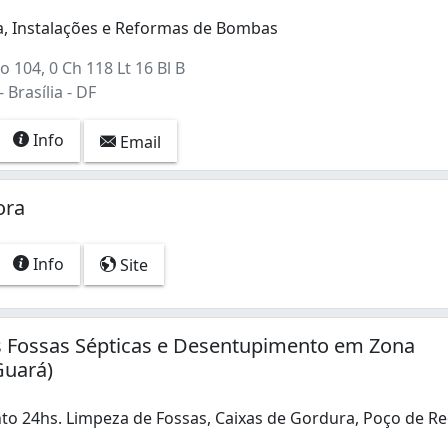
, Instalações e Reformas de Bombas
 104, 0 Ch 118 Lt 16 Bl B
 Brasília - DF
Info
Email
ora
Info
Site
s Fossas Sépticas e Desentupimento em Zona
Guará)
o 24hs. Limpeza de Fossas, Caixas de Gordura, Poço de R
 24hs. Limpeza de Fossas, Caixas de Gordura, Poço de Rec