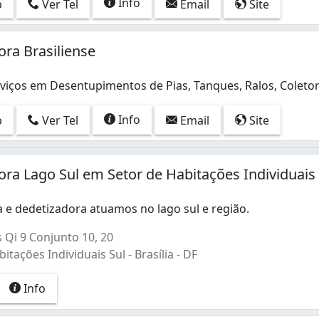
Info
p
Ver Tel
Email
Site
ra Brasiliense
viços em Desentupimentos de Pias, Tanques, Ralos, Coleto
iços em Desentupimentos de Pias, Tanques, Ralos, Coletora
Info
p
Ver Tel
Email
Site
ra Lago Sul em Setor de Habitações Individuais 
 e dedetizadora atuamos no lago sul e região.
 Qi 9 Conjunto 10, 20
itações Individuais Sul - Brasília - DF
Info