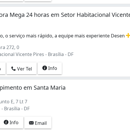
ra Mega 24 horas em Setor Habitacional Vicent
o, o serviço mais rápido, a equipe mais experiente Desen
o, o serviço mais rápido, a equipe mais experiente Desen
ra 272, 0
cional Vicente Pires - Brasília - DF
Info
p
Ver Tel
pimento em Santa Maria
nto E, 7 Lt 7
- Brasília - DF
Info
Email