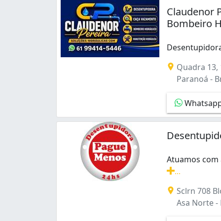
Claudenor P
Bombeiro Hi
Desentupidora
Desentupidora 
Quadra 13, 
Paranoá - Br
Whatsap
Desentupid
Atuamos com a
...
Atuamos com a
Sclrn 708 Blo
Asa Norte - B