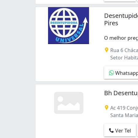
Setor de Habitações Individuais Sul (1)
Sobradinho (2)
Desentupido
Sul (Águas Claras) (2)
Pires
Taguatinga (4)
Taguatinga Centro (Taguatinga) (1)
O melhor preç
Taguatinga Norte (Taguatinga) (2)
O melhor preç
Vila Planalto (1)
Rua 6 Cháca
Zona Industrial (Guará) (1)
Setor Habita
Whatsap
Bh Desentu
Ac 419 Conju
Santa Maria 
Ver Tel