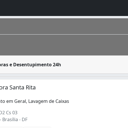
rido por residências, condomínios prediais, estabelecimen
oras e Desentupimento 24h
gares, todas as idades e de muitas gerações. É uma mistura
)
ra Santa Rita
o em Geral, Lavagem de Caixas
D2 Cs 03
 Brasília - DF