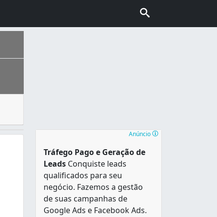
tos comerciais e industriais para uma empresa desentupid
 de sotaques do Nordeste, Sudeste, Norte e Sul do país e a
Anúncio
Tráfego Pago e Geração de
Leads
Conquiste leads
qualificados para seu
negócio. Fazemos a gestão
de suas campanhas de
Google Ads e Facebook Ads.