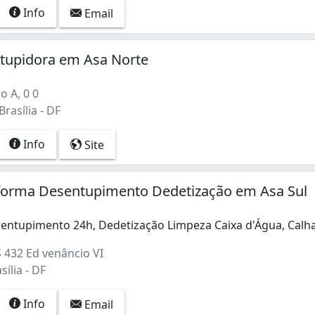
Info
Email
tupidora em Asa Norte
o A, 0 0
rasília - DF
Info
Site
ras) (1)
o) (1)
forma Desentupimento Dedetização em Asa Sul
(1)
entupimento 24h, Dedetização Limpeza Caixa d'Água, Calh
entupimento 24h, Dedetização Limpeza Caixa d'Água, Calhas
 3 (2)
S 432 Ed venâncio VI
sília - DF
Info
Email
)