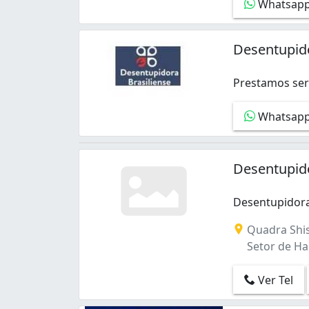
Whatsap
Desentupido
Prestamos ser
Prestamos serv
Whatsap
Desentupido
Desentupidora
Quadra Shis
Setor de Hab
Ver Tel