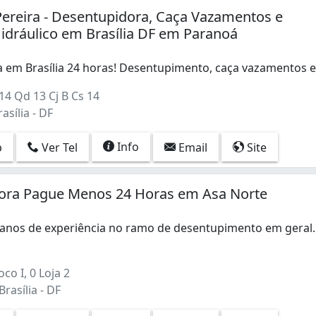
ereira - Desentupidora, Caça Vazamentos e
dráulico em Brasília DF em Paranoá
 em Brasília 24 horas! Desentupimento, caça vazamentos 
em Brasília 24 horas! Desentupimento, caça vazamentos e 
14 Qd 13 Cj B Cs 14
asília - DF
Info
p
Ver Tel
Email
Site
ora Pague Menos 24 Horas em Asa Norte
nos de experiência no ramo de desentupimento em geral.
nos de experiência no ramo de desentupimento em geral. F
co I, 0 Loja 2
rasília - DF