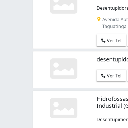
Desentupidora
Avenida Apto
Taguatinga -
Ver Tel
desentupid
Ver Tel
Hidrofossa
Industrial (
Desentupiment
Desentupimento