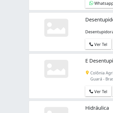
Whatsap
Desentupid
Desentupidora
Desentupidora
Ver Tel
E Desentup
Colônia Agr
Guará - Bras
Ver Tel
Hidráulica