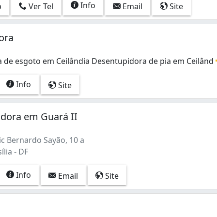
Info
p
Ver Tel
Email
Site
ora
 de esgoto em Ceilândia Desentupidora de pia em Ceilând
 de esgoto em Ceilândia Desentupidora de pia em Ceilândi
Info
Site
idora em Guará II
ic Bernardo Sayão, 10 a
ília - DF
Info
Email
Site