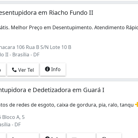
esentupidora em Riacho Fundo II
tis. Melhor Preço em Desentupimento. Atendimento Rápi
tis. Melhor Preço em Desentupimento. Atendimento Rápid
hacara 106 Rua B S/N Lote 10 B
II - Brasília - DF
Info
p
Ver Tel
ntupidora e Dedetizadora em Guará I
s de redes de esgoto, caixa de gordura, pia, ralo, tanqu
os de redes de esgoto, caixa de gordura, pia, ralo, tan
 Bloco A, 5
sília - DF