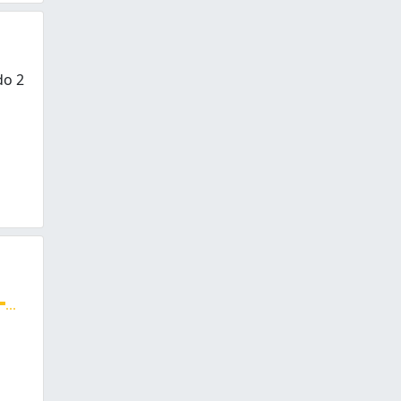
do 2
o 24 horas.Desentupimento de esgoto,Hidrojateamento,Lim
...
que, banheiro e encanamentos. Oferecemos também hidroja