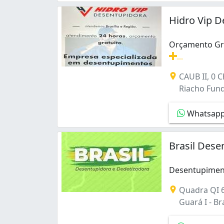
Hidro Vip D
Orçamento Grá
...
Orçamento Grá
CAUB II, 0 C
Riacho Fundo 
Whatsap
Brasil Dese
Desentupimento
Desentupiment
Quadra QI 6
Guará I - Bra