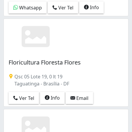
Sobradinho (11)
Info
Sobradinho Ii (1)
Whatsapp
Ver Tel
Taguatinga (33)
Taguatinga Norte (Taguatinga) (9)
Vila Planalto (1)
Zona Industrial (Guará) (8)
Área Rural de Planaltina (1)
Floricultura Floresta Flores
Qsc 05 Lote 19, 0 lt 19
Taguatinga - Brasília - DF
Info
Ver Tel
Email