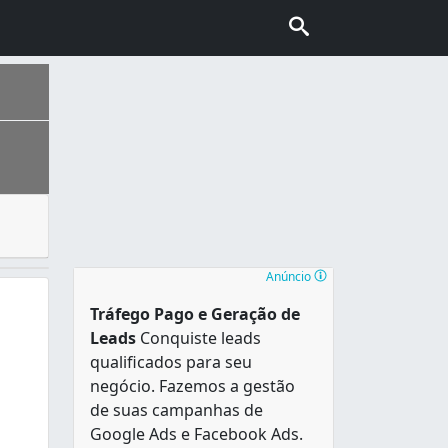
raturas se mantêm sempre altas. Entretanto, para certas o
 de sotaques do Nordeste, Sudeste, Norte e Sul do país e a
Anúncio
Tráfego Pago e Geração de
Leads
Conquiste leads
qualificados para seu
negócio. Fazemos a gestão
de suas campanhas de
Google Ads e Facebook Ads.