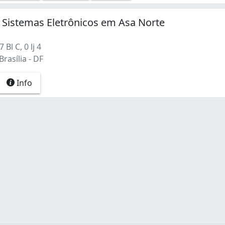
A Sistemas Eletrônicos em Asa Norte
Bl C, 0 lj 4
rasília - DF
Info