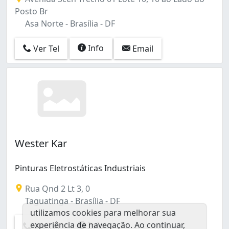
Posto Br
Asa Norte - Brasília - DF
Info
Ver Tel
Email
Wester Kar
Pinturas Eletrostáticas Industriais
Rua Qnd 2 Lt 3, 0
Taguatinga - Brasília - DF
utilizamos cookies para melhorar sua
experiência de navegação. Ao continuar,
Info
Ver Tel