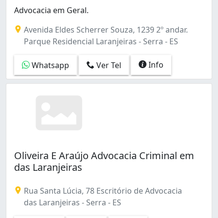
São Geraldo (1)
Advocacia em Geral.
Valparaíso (5)
Avenida Eldes Scherrer Souza, 1239 2º andar.
Vila Nova de Colares (1)
Parque Residencial Laranjeiras - Serra - ES
das Laranjeiras (2)
de Fátima (14)
Info
Whatsapp
Ver Tel
Oliveira E Araújo Advocacia Criminal em
das Laranjeiras
Rua Santa Lúcia, 78 Escritório de Advocacia
das Laranjeiras - Serra - ES