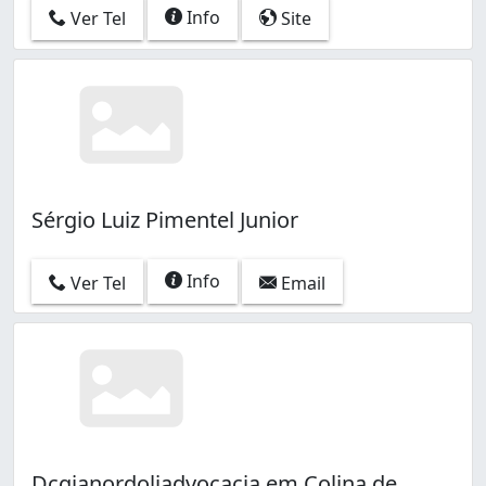
Info
Ver Tel
Site
Sérgio Luiz Pimentel Junior
Info
Ver Tel
Email
Dcgianordoliadvocacia em Colina de