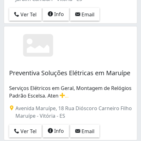
Santa Helena (3)
Santa Luíza (12)
Info
Ver Tel
Email
Santa Lúcia (18)
Santa Tereza (1)
Santo Antônio (3)
Santos Dumont (1)
São Benedito (3)
São José (1)
São Pedro (4)
Preventiva Soluções Elétricas em Maruípe
Vila Rubim (3)
de Lourdes (18)
Serviços Elétricos em Geral, Montagem de Relógios
do Moscoso (1)
Padrão Escelsa. Aten
...
Serviços Elétricos em Geral, Montagem de Relógios Pa
Avenida Maruípe, 18 Rua Dióscoro Carneiro Filho
Maruípe - Vitória - ES
Info
Ver Tel
Email