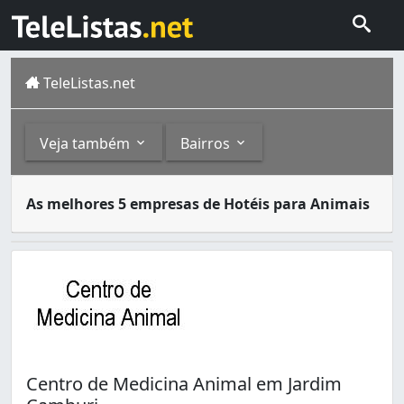
TeleListas.net
Veja também
Bairros
Hotéis para animais são locais especialmente construídos
Outros
Bairros
As melhores 5 empresas de Hotéis para Animais
Vitória é um município do estado do Espírito Santo, onde 
Pet Shops (117)
Jardim Camburi (1)
Clínicas e Hospitais Veterinários (23)
Centro de Medicina Animal em Jardim