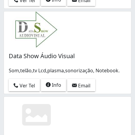
Ver Tel
Email
Data Show Áudio Visual
Som,telão,tv Lcd,plasma,sonorização, Notebook.
Info
Ver Tel
Email