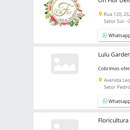
Oh Flor Del
Panorama Parque (1)
Parque Amazônia (7)
Rua 120, 25
Parque Anhanguera (2)
Setor Sul - 
Parque Industrial de Goiânia (1)
Parque Maracanã (1)
Whatsap
Parque Oeste Industrial (1)
Residencial Brisas da Mata (1)
Lulu Garden
Residencial Cidade Verde (1)
Residencial Forteville (1)
Residencial Porto Seguro (1)
Cobrimos ofert
Residencial Vereda dos Buritis (1)
Cobrimos ofert
Avenida Leo
Santa Genoveva (2)
Setor Pedro
Setor Aeroporto (2)
Setor Bueno (6)
Whatsap
Setor Campinas (6)
Setor Castelo Branco (1)
Setor Central (11)
Floricultur
Setor Centro Oeste (3)