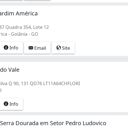
Jardim América
87 Quadra 354, Lote 12
ica - Goiânia - GO
Info
Email
Site
 do Vale
ilva Q 90, 131 QD76 LT11A64CHFLORI
O
Info
a Serra Dourada em Setor Pedro Ludovico