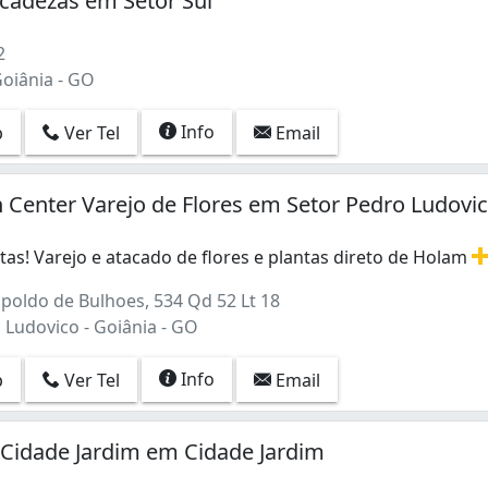
icadezas em Setor Sul
2
Goiânia - GO
Info
p
Ver Tel
Email
 Center Varejo de Flores em Setor Pedro Ludovi
as! Varejo e atacado de flores e plantas direto de Holam
as! Varejo e atacado de flores e plantas direto de Holamb
poldo de Bulhoes, 534 Qd 52 Lt 18
 Ludovico - Goiânia - GO
Info
p
Ver Tel
Email
a Cidade Jardim em Cidade Jardim