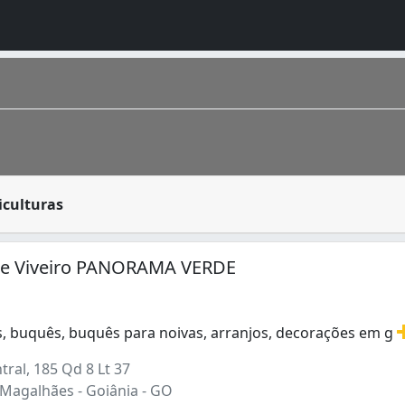
ializados na venda de flores, arranjos de flores, buquê de 
iculturas
 estimada em 1 448 639 de habitantes segundo IBGE 2016. Co
ra e Viveiro PANORAMA VERDE
as, buquês, buquês para noivas, arranjos, decorações em g
s, buquês, buquês para noivas, arranjos, decorações em g
ral, 185 Qd 8 Lt 37
 Magalhães - Goiânia - GO