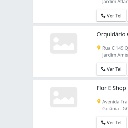
Jardim Atlân
Vila Mauá (1)
Vila Rosa (2)
Ver Tel
Orquidário
Rua C 149 Q 
Jardim Amér
Ver Tel
Flor E Shop 
Avenida Fran
Goiânia - G
Ver Tel