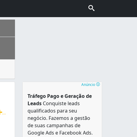
flores, decoração floral, plantas ornamentais, etc. Seja p
nhecida também como “Capital do Cerrado”. É a segunda cidad
Anúncio
Tráfego Pago e Geração de
Leads
Conquiste leads
qualificados para seu
...
negócio. Fazemos a gestão
eral, cesta de flores e muito mais. Fazemos orçamento gra
de suas campanhas de
Google Ads e Facebook Ads.