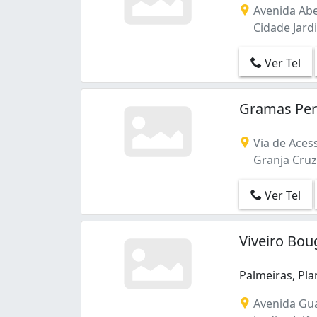
Setor Coimbra (4)
Avenida Abe
Setor Faiçalville (2)
Cidade Jardi
Setor Leste Universitário (5)
Setor Leste Vila Nova (5)
Ver Tel
Setor Marista (4)
Setor Morada do Sol (1)
Setor Negrão de Lima (1)
Gramas Peri
Setor Novo Horizonte (3)
Setor Oeste (7)
Via de Acess
Setor Pedro Ludovico (11)
Granja Cruze
Setor Santos Dumont (1)
Setor Sol Nascente (1)
Ver Tel
Setor Sudoeste (3)
Setor Sul (7)
Setor São José (1)
Viveiro Bou
Setor Urias Magalhães (2)
Setor dos Funcionários (1)
Palmeiras, Pla
São Francisco (2)
Palmeiras, Pla
Avenida Gua
Vila Irany (3)