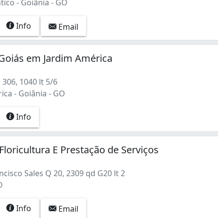
tico - Goiânia - GO
Info
Email
 Goiás em Jardim América
306, 1040 lt 5/6
ica - Goiânia - GO
Info
Floricultura E Prestação de Serviços
cisco Sales Q 20, 2309 qd G20 lt 2
O
Info
Email