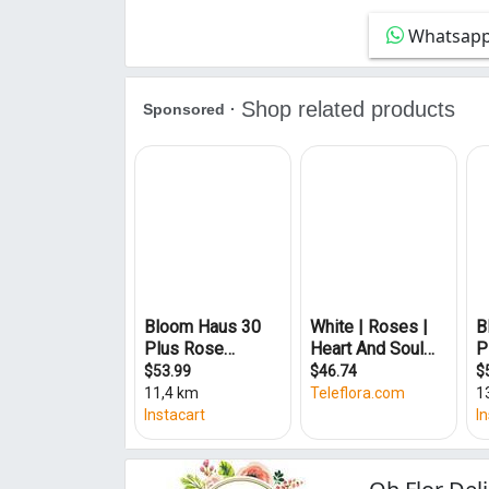
Conjunto Romildo Ferreira do Amaral (1)
Whatsap
Esplanada do Anicuns (1)
Fazenda Vau das Pombas (1)
Goiá (1)
Granja Cruzeiro do Sul (1)
Jardim América (16)
Jardim Atlântico (2)
Jardim Balneário Meia Ponte (1)
Jardim Brasil (3)
Jardim Europa (1)
Jardim Goiás (3)
Jardim Guanabara (3)
Jardim Nova Esperança (1)
Jardim Novo Mundo (1)
Jardim Planalto (4)
Jardim Presidente (4)
Jardim Santo Antônio (1)
Jardim das Esmeraldas (1)
Nova Suíça (5)