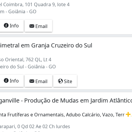
l Coimbra, 101 Quadra 9, lote 4
m - Goiânia - GO
Info
Email
metral em Granja Cruzeiro do Sul
o Oriental, 762 QL, Lt 4
iro do Sul - Goiânia - GO
Info
Email
Site
ganville - Produção de Mudas em Jardim Atlântic
nta Frutíferas e Ornamentais, Adubo Calcário, Vazo, Terr
.
nta Frutíferas e Ornamentais, Adubo Calcário, Vazo, Terra 
rapari, 0 Qd 02 Ae 02 Ch lurdes