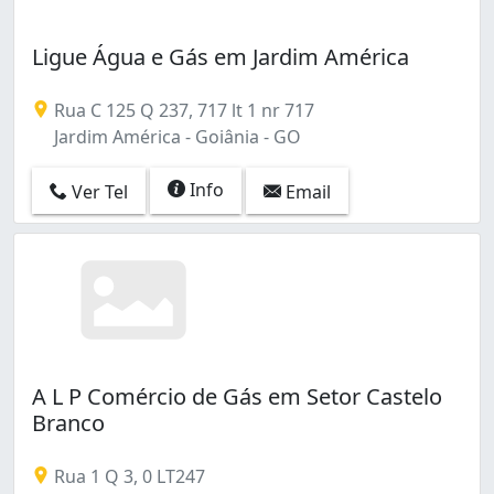
Vila São Francisco (1)
Village Atalaia (1)
Ligue Água e Gás em Jardim América
Rua C 125 Q 237, 717 lt 1 nr 717
Jardim América - Goiânia - GO
Info
Ver Tel
Email
A L P Comércio de Gás em Setor Castelo
Branco
Rua 1 Q 3, 0 LT247