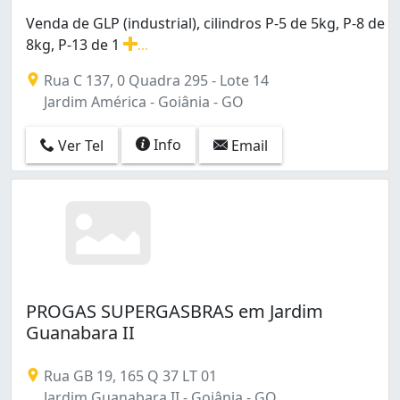
Floresta (1)
Venda de GLP (industrial), cilindros P-5 de 5kg, P-8 de
Goiá (1)
8kg, P-13 de 1
...
Goiânia 2 (1)
Venda de GLP (industrial), cilindros P-5 de 5kg, P-8 d
Jardim América (12)
Rua C 137, 0 Quadra 295 - Lote 14
Jardim Ana Lúcia (1)
Jardim América - Goiânia - GO
Jardim Bela Vista (3)
Jardim Brasil (1)
Info
Ver Tel
Email
Jardim Caravelas (1)
Jardim Colorado (5)
Jardim Guanabara (3)
Jardim Guanabara II (3)
Jardim Mariliza (2)
Jardim Nova Esperança (1)
Jardim Novo Mundo (2)
PROGAS SUPERGASBRAS em Jardim
Jardim Planalto (1)
Guanabara II
Jardim Santo Antônio (3)
Jardim Vila Boa (2)
Jardim da Luz (1)
Rua GB 19, 165 Q 37 LT 01
Loteamento Alphaville Residencial (2)
Jardim Guanabara II - Goiânia - GO