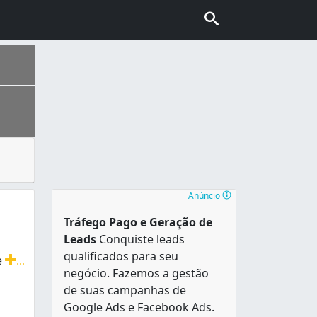
rmam o teto e o piso dos andares. Sua construção de forma 
nhecida também como “Capital do Cerrado”. É a segunda cidad
Anúncio
Tráfego Pago e Geração de
Leads
Conquiste leads
qualificados para seu
e
...
negócio. Fazemos a gestão
reliçadas. Aliamos confiança e eficiência. Aceitamos cart
de suas campanhas de
Google Ads e Facebook Ads.