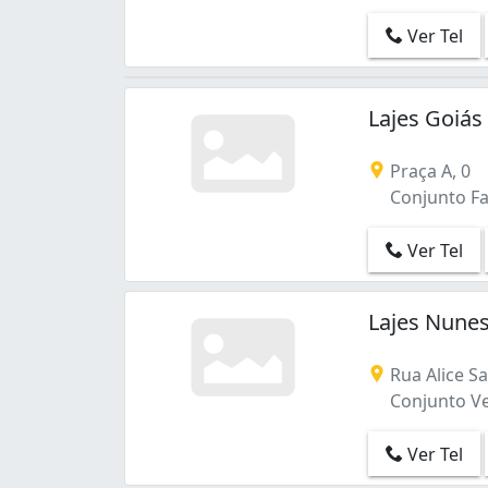
Jardim Novo Mundo (3)
Ver Tel
Loteamento Mansões Goianas (1)
Loteamento Shangry-lá (1)
Parque Amazônia (1)
Lajes Goiás
Parque Anhanguera (1)
Parque Oeste Industrial (1)
Residencial Antônio Carlos Pires (1)
Praça A, 0
Residencial Buena Vista I (1)
Conjunto Fa
Residencial Eli Forte (1)
Residencial Recanto do Bosque (1)
Ver Tel
Santo Antônio (1)
Setor Campinas (1)
Lajes Nune
Setor Parque Tremendão (1)
Setor Recanto das Minas Gerais (1)
Rua Alice Sa
Solange Park III (1)
Conjunto Ve
Vila Finsocial (1)
Vila Jardim Pompéia (1)
Ver Tel
Vila Regina (1)
Vila Rosa (3)