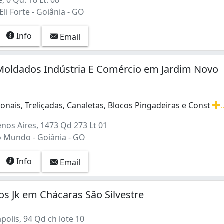
, 0 Qd. 18 Lt. 08
Eli Forte - Goiânia - GO
Info
Email
Moldados Indústria E Comércio em Jardim Novo
onais, Treliçadas, Canaletas, Blocos Pingadeiras e Const
.
onais, Treliçadas, Canaletas, Blocos Pingadeiras e Construç
nos Aires, 1473 Qd 273 Lt 01
 Mundo - Goiânia - GO
Info
Email
s Jk em Chácaras São Silvestre
olis, 94 Qd ch lote 10