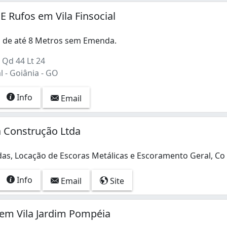
 E Rufos em Vila Finsocial
s de até 8 Metros sem Emenda.
 Qd 44 Lt 24
l - Goiânia - GO
Info
Email
a Construção Ltda
das, Locação de Escoras Metálicas e Escoramento Geral, C
as, Locação de Escoras Metálicas e Escoramento Geral, Co
Info
Email
Site
em Vila Jardim Pompéia