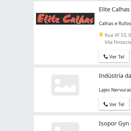
Elite Calhas
Calhas e Rufo
Rua VF 53, 0
Vila Finsocia
Ver Tel
Indústria d
Lajes Nervura
Lajes Nervurad
Ver Tel
Isopor Gyn 