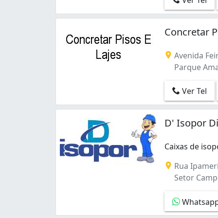
Ver Tel
Concretar P
Avenida Feir
Parque Amaz
Ver Tel
D' Isopor D
Caixas de isop
Caixas de isop
Rua Ipameri
Setor Campi
Whatsap