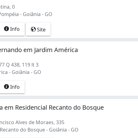
ina, 0
Pompéia - Goiânia - GO
Info
Site
ernando em Jardim América
7 Q 438, 119 lt 3
ica - Goiânia - GO
Info
ça em Residencial Recanto do Bosque
ncisco Alves de Moraes, 335
 Recanto do Bosque - Goiânia - GO