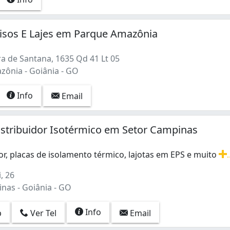
isos E Lajes em Parque Amazônia
a de Santana, 1635 Qd 41 Lt 05
ônia - Goiânia - GO
Info
Email
istribuidor Isotérmico em Setor Campinas
or, placas de isolamento térmico, lajotas em EPS e muito
.
or, placas de isolamento térmico, lajotas em EPS e muito m
, 26
nas - Goiânia - GO
Info
p
Ver Tel
Email