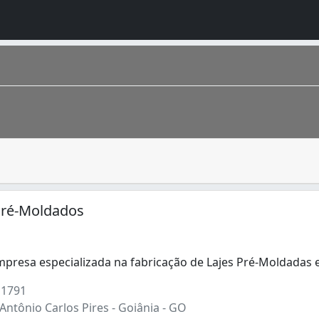
 ou edifício. Nas construções com mais de um pavimento, fo
 estimada em 1 448 639 de habitantes segundo IBGE 2016. Co
 Pré-Moldados
resa especializada na fabricação de Lajes Pré-Moldadas 
esa especializada na fabricação de Lajes Pré-Moldadas e T
 1791
Antônio Carlos Pires - Goiânia - GO