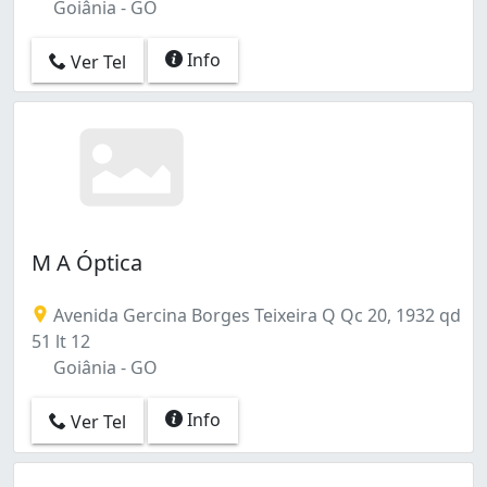
Goiânia - GO
Info
Ver Tel
M A Óptica
Avenida Gercina Borges Teixeira Q Qc 20, 1932 qd
51 lt 12
Goiânia - GO
Info
Ver Tel