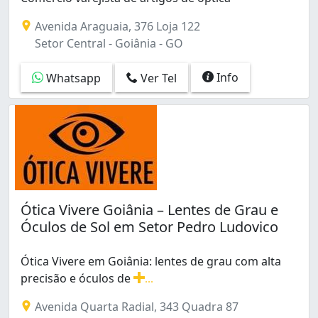
Parque Amazônia (2)
Avenida Araguaia, 376 Loja 122
Parque Atheneu (3)
Setor Central - Goiânia - GO
Parque Oeste Industrial (1)
Residencial Itaipu (1)
Info
Whatsapp
Ver Tel
Residencial Recanto do Bosque (1)
Setor Aeroporto (22)
Setor Bueno (15)
Setor Campinas (80)
Setor Central (106)
Setor Centro Oeste (6)
Setor Coimbra (1)
Setor Faiçalville (1)
Ótica Vivere Goiânia – Lentes de Grau e
Setor Jaó (1)
Óculos de Sol em Setor Pedro Ludovico
Setor Leste Universitário (3)
Setor Leste Vila Nova (11)
Ótica Vivere em Goiânia: lentes de grau com alta
Setor Marista (28)
precisão e óculos de
...
Setor Morada do Sol (3)
Ótica Vivere em Goiânia: lentes de grau com alta precis
Setor Norte Ferroviário (3)
Avenida Quarta Radial, 343 Quadra 87