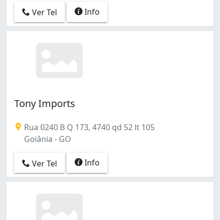
Info
Ver Tel
Tony Imports
Rua 0240 B Q 173, 4740 qd 52 lt 105
Goiânia - GO
Info
Ver Tel