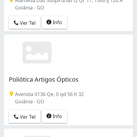
Alameda Das Sibipirunas Q Qr 17, 1300 lj 120 A
Goiânia - GO
Info
Ver Tel
Poliótica Artigos Ópticos
Avenida 0136 Qe, 0 qd 56 lt 32
Goiânia - GO
Info
Ver Tel