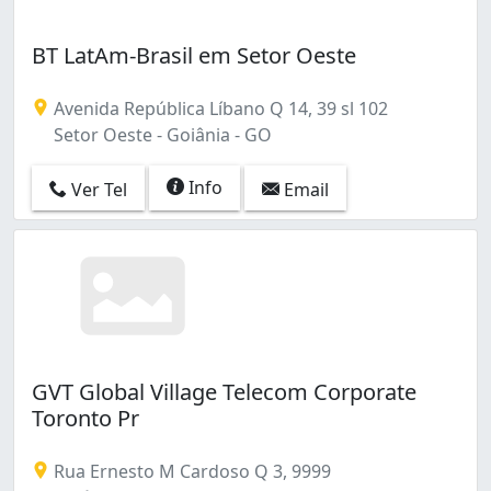
Setor Bueno (31)
Setor Campinas (7)
BT LatAm-Brasil em Setor Oeste
Setor Castelo Branco (1)
Setor Central (11)
Setor Centro Oeste (1)
Avenida República Líbano Q 14, 39 sl 102
Setor Criméia Leste (1)
Setor Oeste - Goiânia - GO
Setor Faiçalville (2)
Setor Jaó (1)
Info
Ver Tel
Email
Setor Leste Universitário (1)
Setor Leste Vila Nova (1)
Setor Marista (24)
Setor Novo Horizonte (2)
Setor Oeste (9)
Setor Pedro Ludovico (2)
Setor Sol Nascente (1)
GVT Global Village Telecom Corporate
Setor Sul (6)
Toronto Pr
Setor São José (1)
Setor União (1)
Rua Ernesto M Cardoso Q 3, 9999
Setor Urias Magalhães (3)