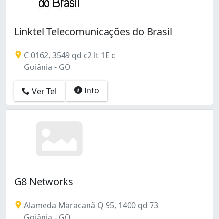
Linktel Telecomunicações do Brasil
C 0162, 3549 qd c2 lt 1E c
Goiânia - GO
Info
Ver Tel
G8 Networks
Alameda Maracanã Q 95, 1400 qd 73
Goiânia - GO