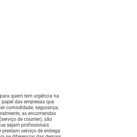
l para quem tem urgência na
 papel das empresas que
ecer comodidade, segurança,
Geralmente, as encomendas
erviço de courrier), são
 que sejam profissionais
e prestam serviço de entrega
a se diferenciar das demais