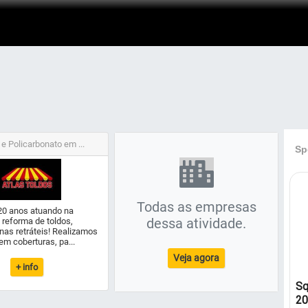
 e Policarbonato em ...
Todas as empresas
20 anos atuando na
dessa atividade.
 reforma de toldos,
inas retráteis! Realizamos
em coberturas, pa...
Veja agora
+ info