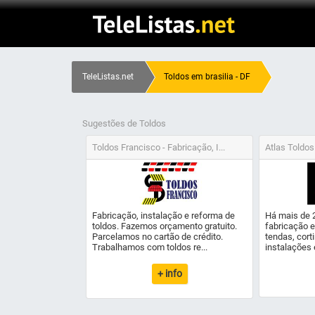
TeleListas.net
Toldos em brasilia - DF
Sugestões de Toldos
Toldos Francisco - Fabricação, I...
Atlas Toldos
Fabricação, instalação e reforma de
Há mais de 
toldos. Fazemos orçamento gratuito.
fabricação e
Parcelamos no cartão de crédito.
tendas, cort
Trabalhamos com toldos re...
instalações 
+ info