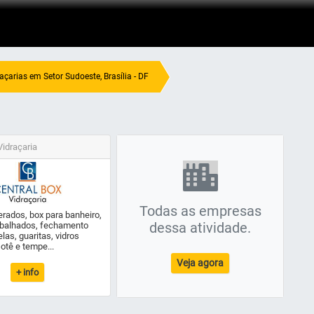
açarias em Setor Sudoeste, Brasília - DF
Vidraçaria
Todas as empresas
rados, box para banheiro,
dessa atividade.
abalhados, fechamento
las, guaritas, vidros
sotê e tempe...
Veja agora
+ info