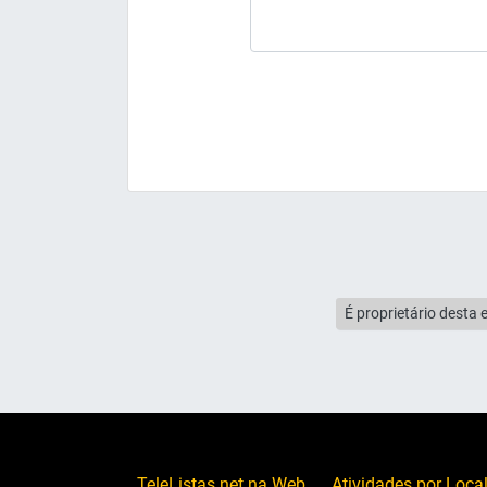
É proprietário desta 
TeleListas.net na Web
Atividades por Loca