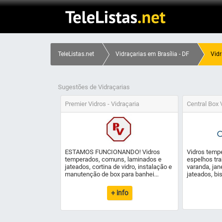
TeleListas.net
Vidraçarias em Brasília - DF
Vidr
Sugestões de Vidraçarias
Premier Vidros - Vidraçaria
Central Box 
ESTAMOS FUNCIONANDO! Vidros
Vidros tempe
temperados, comuns, laminados e
espelhos tr
jateados, cortina de vidro, instalação e
varanda, jane
manutenção de box para banhei...
jateados, bi
+ info