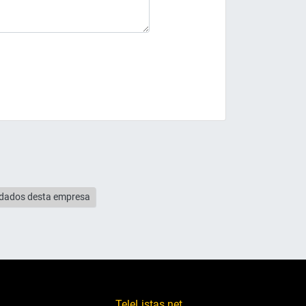
s dados desta empresa
TeleListas.net